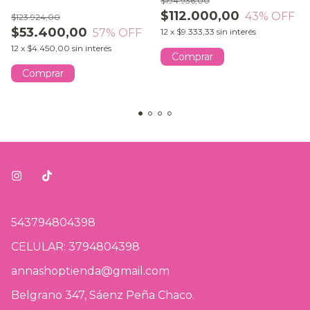
$194.936,00
$112.000,00
43
% OFF
$123.924,00
$53.400,00
57
% OFF
12
x
$9.333,33
sin interés
12
x
$4.450,00
sin interés
Comprar
Comprar
543794804398
CELULAR: 3794804398
annashoptienda@gmail.com
Belgrano 347, Sáenz Peña Chaco.