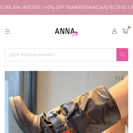
TAS SIN INTERES I 40% OFF TRANSFERENCIA/EFECTIVO I E
0
1
/
5