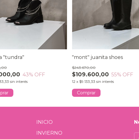
a "tundra"
"mont" juanita shoes
6,00
$243.670,00
.000,00
$109.600,00
43
% OFF
55
% OFF
33,33
sin interés
12
x
$9.133,33
sin interés
prar
Comprar
INICIO
N
INVIERNO