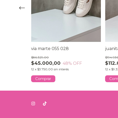
via marte 055 028
juanit
$86.329,00
$194.93
$45.000,00
$112
OFF
48
% OFF
12
x
$3.750,00
sin interés
12
x
$9.3
Comprar
Com