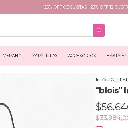
25% OFF GOCUOTAS I 25% OFF 12 CUOTAS S
VERANO
ZAPATILLAS
ACCESORIOS
HASTA EL
Inicio
>
OUTLET
"blois" 
$56.64
$33.984,