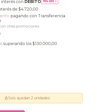
 interés con
DÉBITO
interés de
$4.720,00
uento
pagando con Transferencia
o
con otras promociones
s
is
superando los
$130.000,00
Solo quedan 2 unidades