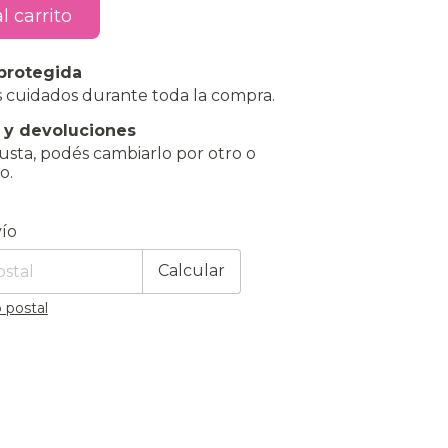
protegida
 cuidados durante toda la compra.
 y devoluciones
gusta, podés cambiarlo por otro o
o.
 CP:
Cambiar CP
ío
Calcular
 postal