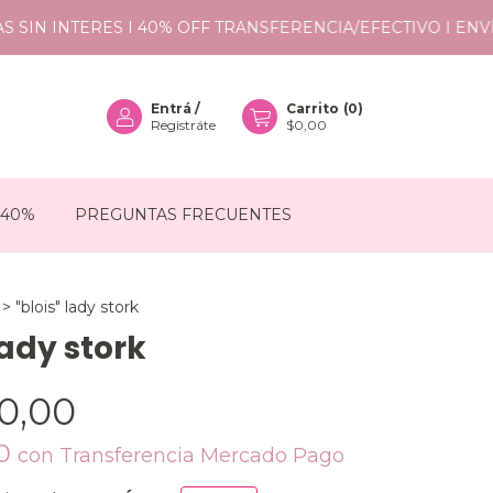
IN INTERES I 40% OFF TRANSFERENCIA/EFECTIVO I ENVÍOS
Entrá
/
Carrito
(
0
)
Registráte
$0,00
 40%
PREGUNTAS FRECUENTES
>
"blois" lady stork
lady stork
0,00
00
con
Transferencia Mercado Pago