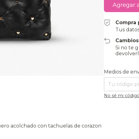
Compra 
Tus datos
Cambios
Si no te 
devolverl
Entregas para el
Medios de env
No sé mi código
uero acolchado con tachuelas de corazon