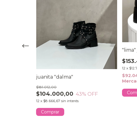
"lima"
$153
12
x
$12.
$92.0
oes
juanita "dalma"
Merca
$181.012,00
Com
$104.000,00
43
% OFF
12
x
$8.666,67
sin interés
sferencia
Comprar