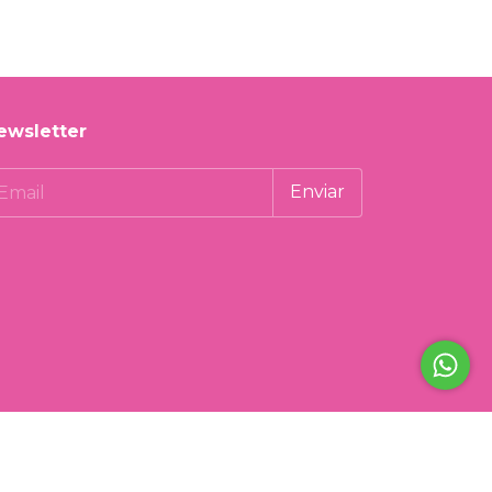
ewsletter
qr/publicInfoD.aspx