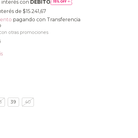
 interés con
DÉBITO
interés de
$15.241,67
uento
pagando con Transferencia
o
con otras promociones
s
is
O
8
39
40