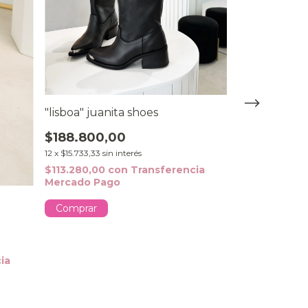
"lisboa" juanita shoes
$188.800,00
12
x
$15.733,33
sin interés
$113.280,00
con
Transferencia
"kasandra" h
Mercado Pago
$218.300,
Comprar
12
x
$18.191,67
sin 
$130.980,00
Mercado Pag
ia
Comprar