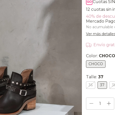
Cuotas SIN
12
cuotas sin 
40% de desc
Mercado Pag
No acumulable 
Ver más detalle
Envío grat
Color:
CHOC
CHOCO
Talle:
37
36
37
3