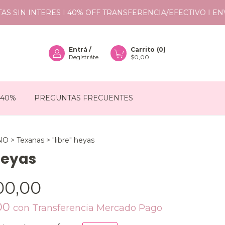
IN INTERES I 40% OFF TRANSFERENCIA/EFECTIVO I ENVÍOS
Entrá
/
Carrito
(
0
)
Registráte
$0,00
 40%
PREGUNTAS FRECUENTES
NO
>
Texanas
>
"libre" heyas
 heyas
00,00
,00
con
Transferencia Mercado Pago