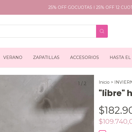
25% OFF GOCUOTAS I 25% OFF 12 CUOTAS S
VERANO
ZAPATILLAS
ACCESORIOS
HASTA EL
Inicio
>
INVIER
1
/
2
"libre"
$182.9
$109.740