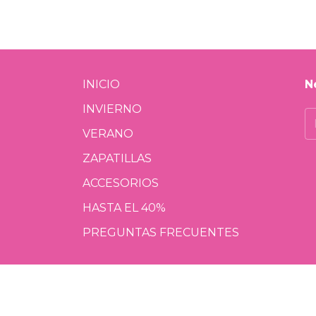
INICIO
N
INVIERNO
VERANO
ZAPATILLAS
ACCESORIOS
HASTA EL 40%
PREGUNTAS FRECUENTES
edios de
nvío
https://serviciosweb.afip.gob.ar/clavefiscal/