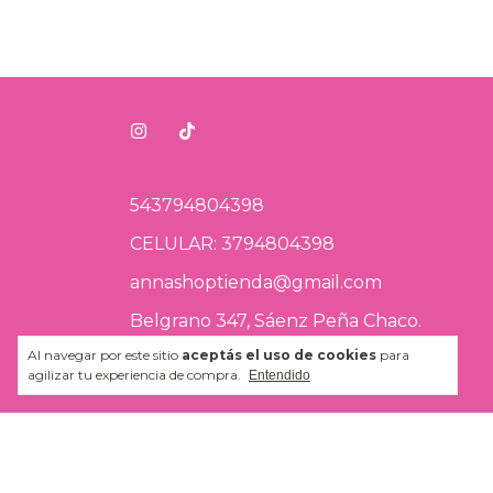
543794804398
CELULAR: 3794804398
annashoptienda@gmail.com
Belgrano 347, Sáenz Peña Chaco.
Al navegar por este sitio
aceptás el uso de cookies
para
agilizar tu experiencia de compra.
Entendido
Medios de pago
M
e