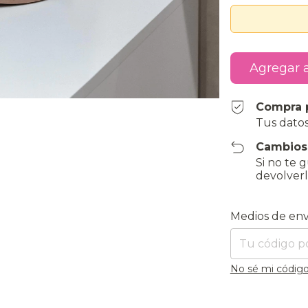
Compra 
Tus datos
Cambios
Si no te 
devolverl
Entregas para el
Medios de env
No sé mi código