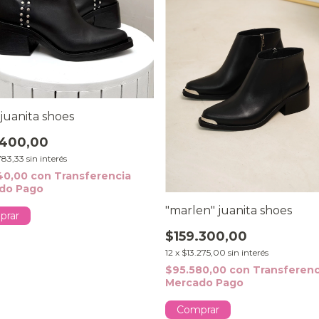
 juanita shoes
.400,00
783,33
sin interés
40,00
con
Transferencia
do Pago
"marlen" juanita shoes
prar
$159.300,00
12
x
$13.275,00
sin interés
$95.580,00
con
Transferenc
Mercado Pago
Comprar