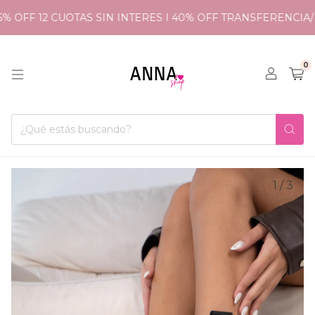
 OFF 12 CUOTAS SIN INTERES I 40% OFF TRANSFERENCIA/E
0
1
/
3