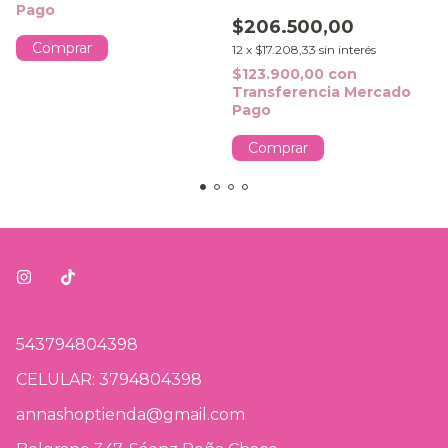
Pago
$206.500,00
Comprar
12
x
$17.208,33
sin interés
$123.900,00
con
Transferencia Mercado
Pago
Comprar
543794804398
CELULAR: 3794804398
annashoptienda@gmail.com