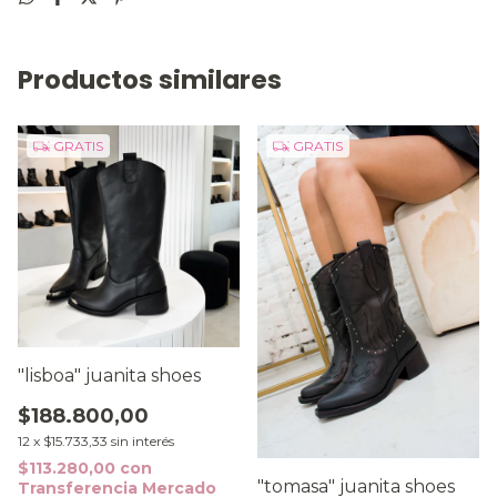
Productos similares
GRATIS
GRATIS
"lisboa" juanita shoes
$188.800,00
12
x
$15.733,33
sin interés
$113.280,00
con
"tomasa" juanita shoes
Transferencia Mercado