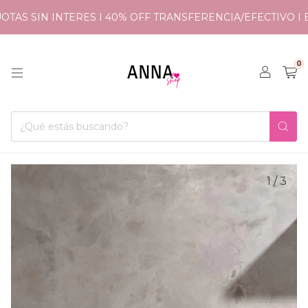
OTAS SIN INTERES I 40% OFF TRANSFERENCIA/EFECTIVO I E
0
1
/
3