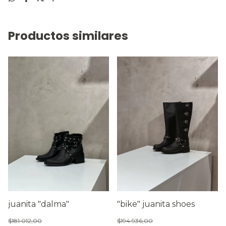
Productos similares
juanita "dalma"
"bike" juanita shoes
$181.012,00
$194.936,00