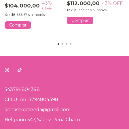
43
%
$112.000,00
43
% OFF
$104.000,00
OFF
12
x
$9.333,33
sin interés
12
x
$8.666,67
sin interés
Comprar
Comprar
543794804398
CELULAR: 3794804398
annashoptienda@gmail.com
Belgrano 347, Sáenz Peña Chaco.