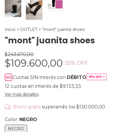
Inicio
>
OUTLET
>
"mont" juanita shoes
"mont" juanita shoes
$243.670,00
$109.600,00
55
% OFF
Cuotas SIN interés con
DÉBITO
12
cuotas sin interés de
$9.133,33
Ver más detalles
Envío gratis
superando los
$130.000,00
Color:
NEGRO
NEGRO