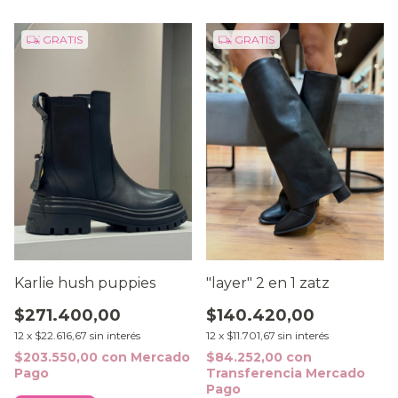
GRATIS
GRATIS
"layer" 2 en 1 zatz
Karlie hush puppies
$140.420,00
$271.400,00
12
x
$11.701,67
sin interés
12
x
$22.616,67
sin interés
$84.252,00
con
$203.550,00
con
Mercado
Transferencia Mercado
Pago
Pago