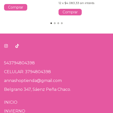
12
x
$4.083,33
sin interés
Comprar
Comprar
543794804398
CELULAR: 3794804398
annashoptienda@gmail.com
Belgrano 347, Sáenz Peña Chaco.
INICIO
INVIERNO