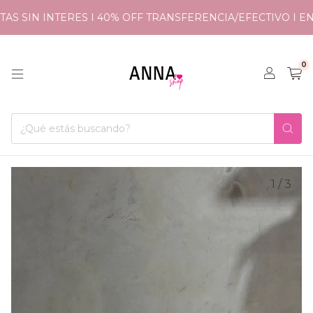
AS SIN INTERES I 40% OFF TRANSFERENCIA/EFECTIVO I EN
0
1
/
3