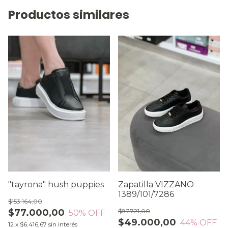
Productos similares
"tayrona" hush puppies
Zapatilla VIZZANO
1389/101/7286
$153.164,00
$77.000,00
$87.721,00
50
% OFF
$49.000,00
44
% OFF
12
x
$6.416,67
sin interés